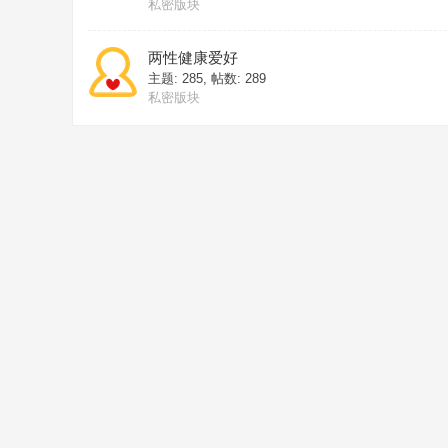
私密版块
两性健康爱好
主题: 285
,
帖数: 289
私密版块
职场企业运管
合同
主题: 2115
,
帖数: 2115
私密版块
素材
主题: 46
,
帖数: 46
私密版块
形象