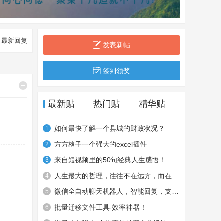
最新回复
发表新帖
签到领奖
最新贴
热门贴
精华贴
如何最快了解一个县城的财政状况？
1
方方格子一个强大的excel插件
2
来自短视频里的50句经典人生感悟！
3
人生最大的哲理，往往不在远方，而在于你愿意拒绝什么，又能坚持
4
微信全自动聊天机器人，智能回复，支持自定义从某网站搜索资源自
5
批量迁移文件工具-效率神器！
6