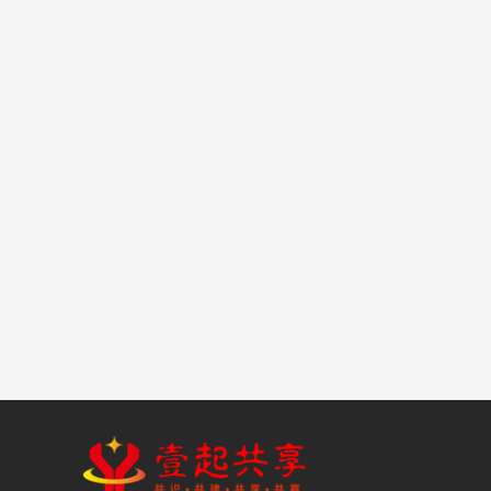
创业引流实操
技术建站
主题: 88
,
帖数: 88
私密版块
全网引流
主题: 220
,
帖数: 226
私密版块
行业SOP
主题: 7
,
帖数: 7
私密版块
壹起共享APP
壹起创业APP
资源文档