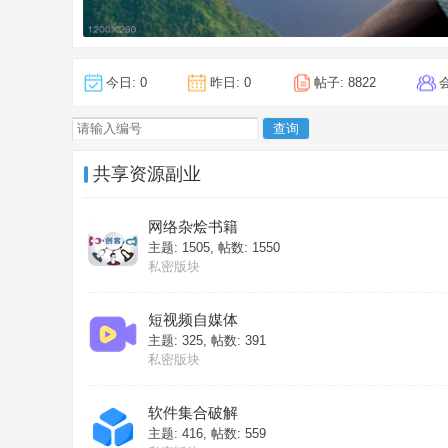
今日:
0
昨日:
0
帖子:
8822
查询
共享资源副业
网络杂烩书籍
主题: 1505
,
帖数: 1550
私密版块
短视频自媒体
主题: 325
,
帖数: 391
私密版块
软件集合破解
主题: 416
,
帖数: 559