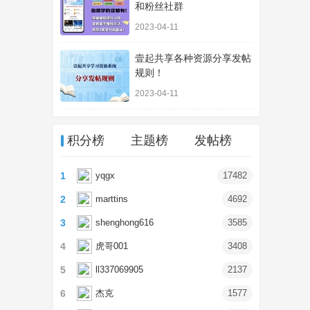
和粉丝社群
2023-04-11
壹起共享各种资源分享发帖
规则！
2023-04-11
积分榜
主题榜
发帖榜
1
yqgx
17482
2
marttins
4692
3
shenghong616
3585
4
虎哥001
3408
5
ll337069905
2137
6
杰克
1577