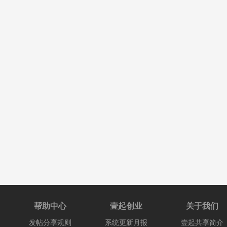
精品源码
主题: 335
,
帖数: 338
私密版块
私域运营
主题: 42
,
帖数: 42
私密版块
副业项目
主题: 74
,
帖数: 75
私密版块
帮助中心
壹起创业
关于我们
发帖分享规则
系统更新月报
壹起共享简介